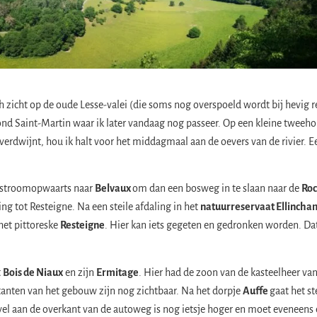
 zicht op de oude Lesse-valei (die soms nog overspoeld wordt bij hevig 
nd Saint-Martin waar ik later vandaag nog passeer. Op een kleine tweeh
erdwijnt, hou ik halt voor het middagmaal aan de oevers van de rivier. 
e stroomopwaarts naar
Belvaux
om dan een bosweg in te slaan naar de
Roc
g tot Resteigne. Na een steile afdaling in het
natuurreservaat Ellincha
het pittoreske
Resteigne
. Hier kan iets gegeten en gedronken worden. Dat
t
Bois de Niaux
en zijn
Ermitage
. Hier had de zoon van de kasteelheer va
anten van het gebouw zijn nog zichtbaar. Na het dorpje
Auffe
gaat het st
vel aan de overkant van de autoweg is nog ietsje hoger en moet eveneens