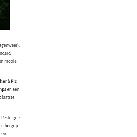
regenweer),
onderd
Een mooie
her à Pic
.
mps
en een
 laatste
n Resteigne
eil bergop
 een