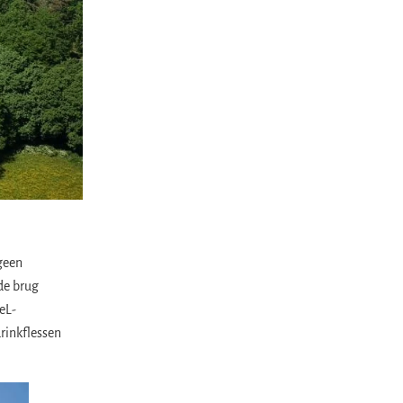
geen
de brug
eL-
rinkflessen