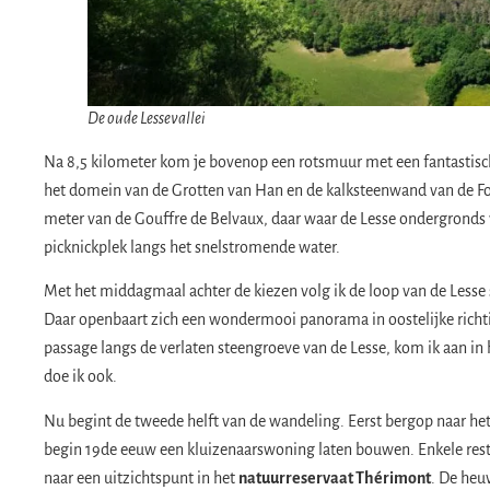
De oude Lessevallei
Na 8,5 kilometer kom je bovenop een rotsmuur met een fantastisch
het domein van de Grotten van Han en de kalksteenwand van de Fo
meter van de Gouffre de Belvaux, daar waar de Lesse ondergronds v
picknickplek langs het snelstromende water.
Met het middagmaal achter de kiezen volg ik de loop van de Less
Daar openbaart zich een wondermooi panorama in oostelijke richtin
passage langs de verlaten steengroeve van de Lesse, kom ik aan in 
doe ik ook.
Nu begint de tweede helft van de wandeling. Eerst bergop naar he
begin 19de eeuw een kluizenaarswoning laten bouwen. Enkele rest
naar een uitzichtspunt in het
natuurreservaat Thérimont
. De heu