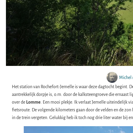
Michel 
Het station van Rochefort-Jemelle is waar deze dagtocht begint. 
aantrekkelijk dorpje is, o.m. door de kalksteengroeve die ernaast
over de
Lomme
. Een mooi plekje. Ik verlaat Jemelle uiteindelijk
fietsroute. De volgende kilometers gaan door de velden en de zon 
in de trein vergeten. Gelukkig heb ik toch nog drie liter water bij