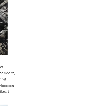
 er
 de moeite,
 het
beklimming
etbeurt