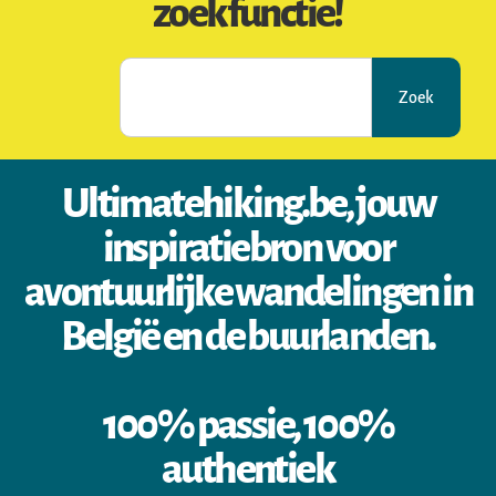
zoekfunctie!
Zoek
Ultimatehiking.be, jouw
inspiratiebron voor
avontuurlijke wandelingen in
België en de buurlanden.
100% passie, 100%
authentiek