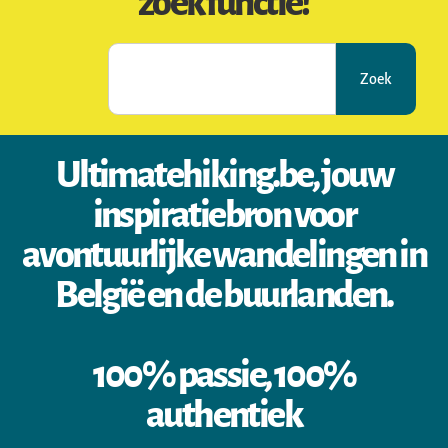
zoekfunctie!
Zoek
Ultimatehiking.be, jouw
inspiratiebron voor
avontuurlijke wandelingen in
België en de buurlanden.
100% passie, 100%
authentiek