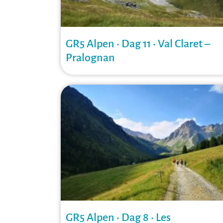
GR5 Alpen • Dag 11 • Val Claret –
Pralognan
GR5 Alpen • Dag 8 • Les