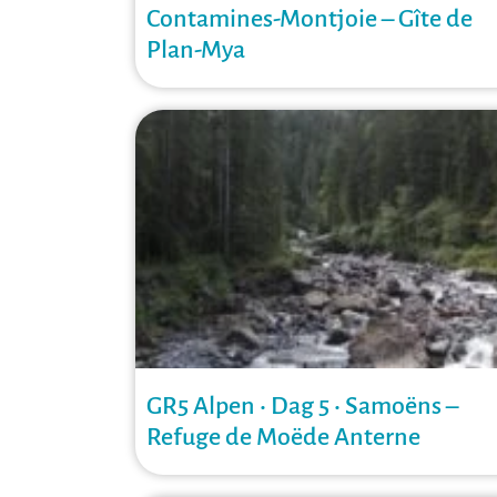
Contamines-Montjoie – Gîte de
Plan-Mya
GR5 Alpen • Dag 5 • Samoëns –
Refuge de Moëde Anterne