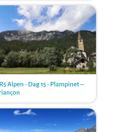
R5 Alpen • Dag 15 • Plampinet –
riançon