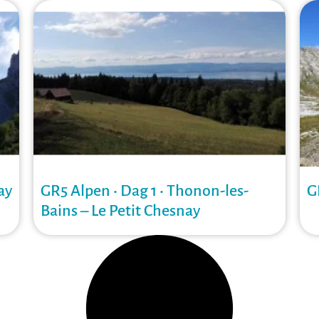
ay
GR5 Alpen • Dag 1 • Thonon-les-
G
Bains – Le Petit Chesnay