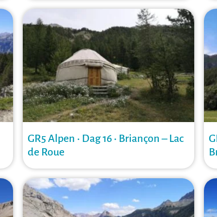
GR5 Alpen • Dag 16 • Briançon – Lac
G
de Roue
B