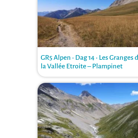
GR5 Alpen • Dag 14 • Les Granges 
la Vallée Etroite – Plampinet