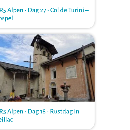
R5 Alpen • Dag 27 • Col de Turini –
ospel
R5 Alpen • Dag 18 • Rustdag in
eillac