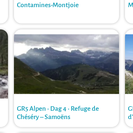
Contamines-Montjoie
M
GR5 Alpen • Dag 4 • Refuge de
G
Chéséry – Samoëns
d