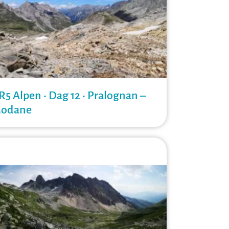
R5 Alpen • Dag 12 • Pralognan –
odane