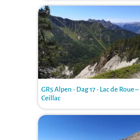
GR5 Alpen • Dag 17 • Lac de Roue –
Ceillac