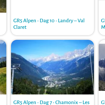
GR5 Alpen • Dag 10 • Landry – Val
G
Claret
M
GR5 Alpen • Dag 7 • Chamonix – Les
G