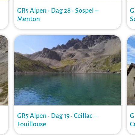
GR5 Alpen • Dag 28 • Sospel –
G
Menton
S
GR5 Alpen • Dag 19 • Ceillac –
G
Fouillouse
C