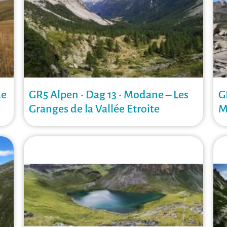
de
GR5 Alpen • Dag 13 • Modane – Les
G
Granges de la Vallée Etroite
M