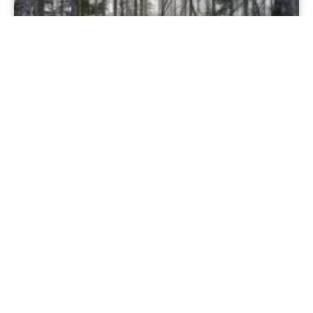
Venntrilogie • Inleiding en praktische
informatie