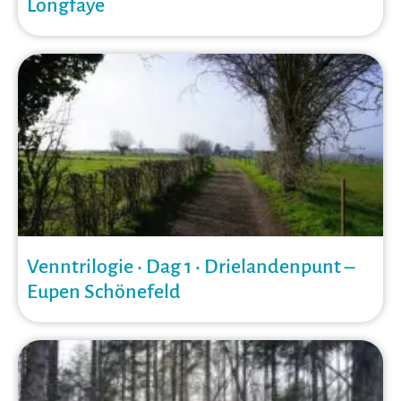
Longfaye
Venntrilogie • Dag 1 • Drielandenpunt –
Eupen Schönefeld