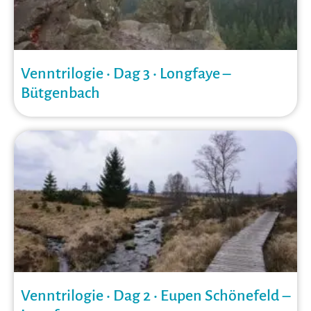
Venntrilogie • Dag 3 • Longfaye –
Bütgenbach
Venntrilogie • Dag 2 • Eupen Schönefeld –