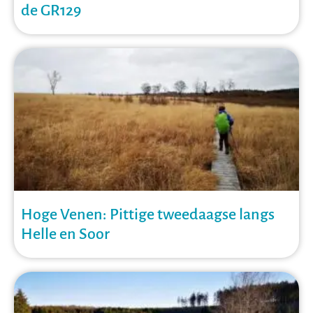
de GR129
Hoge Venen: Pittige tweedaagse langs
Helle en Soor