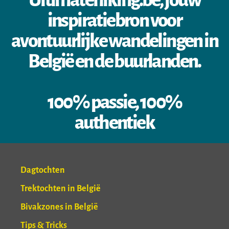
Ultimatehiking.be, jouw
inspiratiebron voor
avontuurlijke wandelingen in
België en de buurlanden.
100% passie, 100%
authentiek
Dagtochten
Trektochten in België
Bivakzones in België
Tips & Tricks