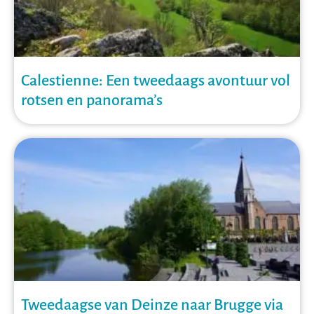
Calestienne: Een tweedaags avontuur vol
rotsen en panorama’s
Tweedaagse van Deinze naar Brugge via