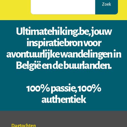
Zoek
Ultimatehiking.be, jouw
inspiratiebron voor
avontuurlijke wandelingen in
België en de buurlanden.
100% passie, 100%
authentiek
Dagtochten