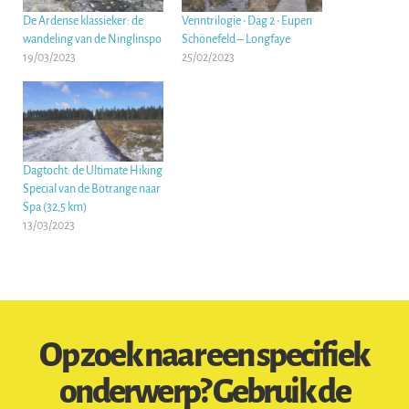
De Ardense klassieker: de
Venntrilogie • Dag 2 • Eupen
wandeling van de Ninglinspo
Schönefeld – Longfaye
19/03/2023
25/02/2023
Dagtocht: de Ultimate Hiking
Special van de Botrange naar
Spa (32,5 km)
13/03/2023
Op zoek naar een specifiek
onderwerp? Gebruik de