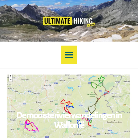
De mooiste rivierwandelingen in
Wallonië