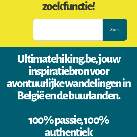
zoekfunctie!
Zoek
Ultimatehiking.be, jouw
inspiratiebron voor
avontuurlijke wandelingen in
België en de buurlanden.
100% passie, 100%
authentiek