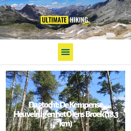
Dagtocht: De Kempense
Heuvelrug en het Olens Broek (18,3
km)