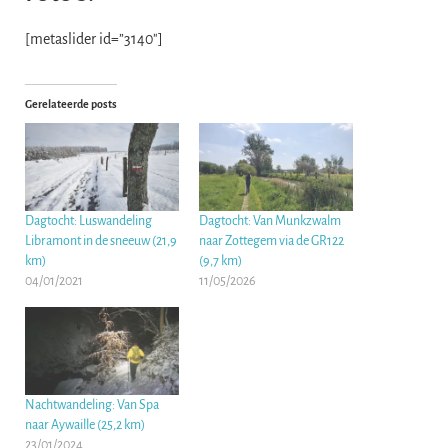
[metaslider id=”3140″]
Gerelateerde posts
Dagtocht: Luswandeling
Dagtocht: Van Munkzwalm
Libramont in de sneeuw (21,9
naar Zottegem via de GR122
km)
(9,7 km)
04/01/2021
11/05/2026
Nachtwandeling: Van Spa
naar Aywaille (25,2 km)
23/01/2024