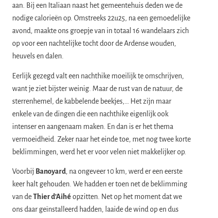
aan. Bij een Italiaan naast het gemeentehuis deden we de
nodige calorieën op. Omstreeks 22u25, na een gemoedelijke
avond, maakte ons groepje van in totaal 16 wandelaars zich
op voor een nachtelijke tocht door de Ardense wouden,
heuvels en dalen.
Eerlijk gezegd valt een nachthike moeilijk te omschrijven,
want je ziet bijster weinig. Maar de rust van de natuur, de
sterrenhemel, de kabbelende beekjes,… Het zijn maar
enkele van de dingen die een nachthike eigenlijk ook
intenser en aangenaam maken. En dan is er het thema
vermoeidheid. Zeker naar het einde toe, met nog twee korte
beklimmingen, werd het er voor velen niet makkelijker op.
Voorbij
Banoyard
, na ongeveer 10 km, werd er een eerste
keer halt gehouden. We hadden er toen net de beklimming
van de
Thier d’Aihé
opzitten. Net op het moment dat we
ons daar geïnstalleerd hadden, laaide de wind op en dus