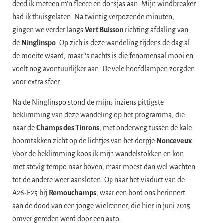
deed ik meteen m’n fleece en donsjas aan. Mijn windbreaker
had ik thuisgelaten. Na twintig verpozende minuten,
gingen we verder langs
Vert Buisson
richting afdaling van
de
Ninglinspo
. Op zich is deze wandeling tijdens de dag al
de moeite waard, maar ‘s nachts is die fenomenaal mooi en
voelt nog avontuurlijker aan. De vele hoofdlampen zorgden
voor extra sfeer.
Na de Ninglinspo stond de mijns inziens pittigste
beklimming van deze wandeling op het programma, die
naar de
Champs des Tinrons
, met onderweg tussen de kale
boomtakken zicht op de lichtjes van het dorpje
Nonceveux
.
Voor de beklimming koos ik mijn wandelstokken en kon
met stevig tempo naar boven, maar moest dan wel wachten
tot de andere weer aansloten. Op naar het viaduct van de
A26-E25 bij
Remouchamps
, waar een bord ons herinnert
aan de dood van een jonge wielrenner, die hier in juni 2015
omver gereden werd door een auto.