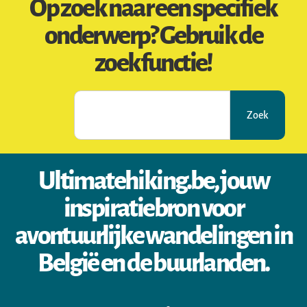
Op zoek naar een specifiek
onderwerp? Gebruik de
zoekfunctie!
Zoek
Ultimatehiking.be, jouw
inspiratiebron voor
avontuurlijke wandelingen in
België en de buurlanden.