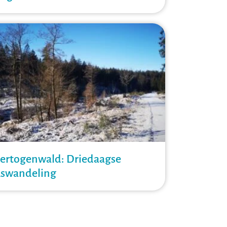
ertogenwald: Driedaagse
uswandeling