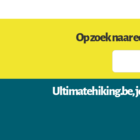
Op zoek naar e
Ultimatehiking.be, j