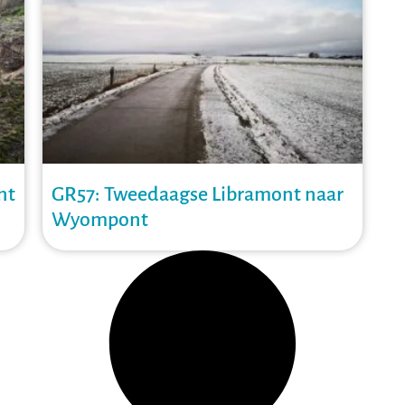
nt
GR57: Tweedaagse Libramont naar
Wyompont