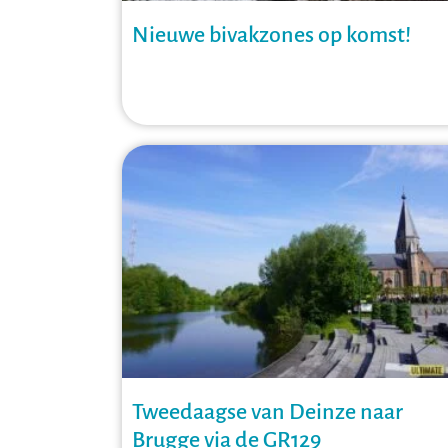
Nieuwe bivakzones op komst!
Tweedaagse van Deinze naar
Brugge via de GR129