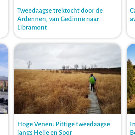
Tweedaagse trektocht door de
C
Ardennen, van Gedinne naar
a
Libramont
Hoge Venen: Pittige tweedaagse
I
langs Helle en Soor
B