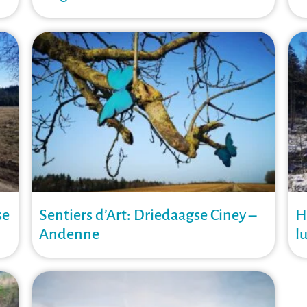
se
Sentiers d’Art: Driedaagse Ciney –
H
Andenne
l