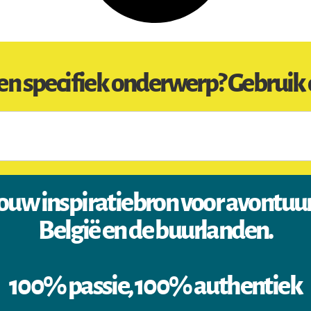
en specifiek onderwerp? Gebruik 
ouw inspiratiebron voor avontuu
België en de buurlanden.
100% passie, 100% authentiek