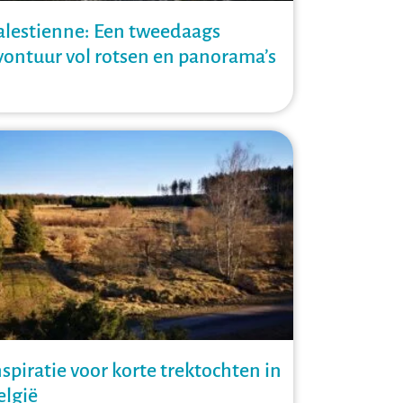
alestienne: Een tweedaags
vontuur vol rotsen en panorama’s
nspiratie voor korte trektochten in
elgië