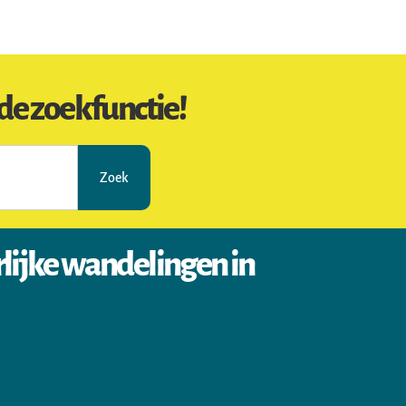
de zoekfunctie!
Zoek
rlijke wandelingen in