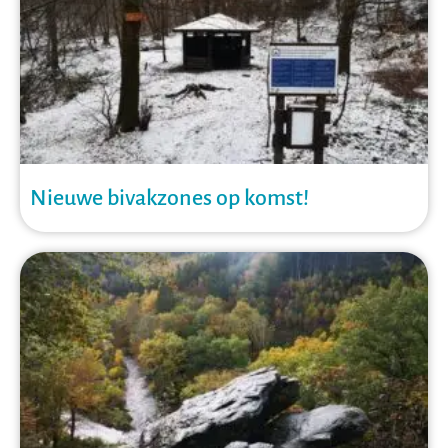
Nieuwe bivakzones op komst!