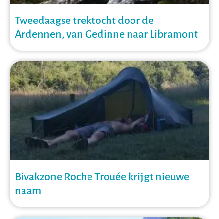
Tweedaagse trektocht door de
Ardennen, van Gedinne naar Libramont
Bivakzone Roche Trouée krijgt nieuwe
naam