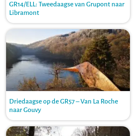
GR14/ELL: Tweedaagse van Grupont naar
Libramont
Driedaagse op de GR57 – Van La Roche
naar Gouvy