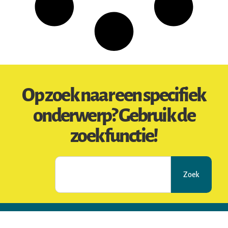
Op zoek naar een specifiek
onderwerp? Gebruik de
zoekfunctie!
Zoek
Ultimatehiking.be, jouw