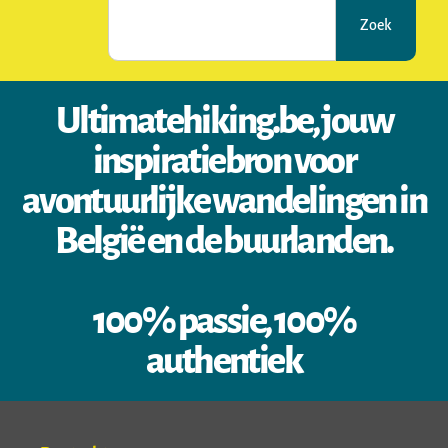
Zoek
Ultimatehiking.be, jouw
inspiratiebron voor
avontuurlijke wandelingen in
België en de buurlanden.
100% passie, 100%
authentiek