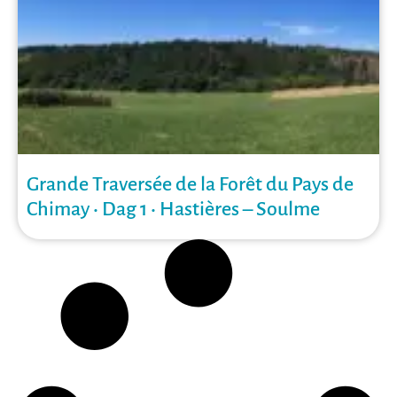
Grande Traversée de la Forêt du Pays de
Chimay • Dag 1 • Hastières – Soulme